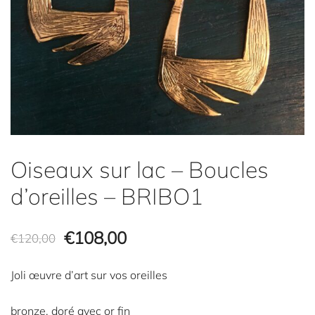
Oiseaux sur lac – Boucles
d’oreilles – BRIBO1
Le
Le
€
108,00
€
120,00
prix
prix
Joli œuvre d’art sur vos oreilles
initial
actuel
bronze, doré avec or fin